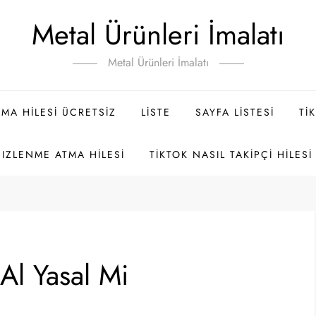
Metal Ürünleri İmalatı
Metal Ürünleri İmalatı
MA HILESI ÜCRETSIZ
LISTE
SAYFA LISTESI
TI
 IZLENME ATMA HILESI
TIKTOK NASIL TAKIPÇI HILESI 
 Al Yasal Mi