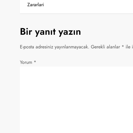
a
Zararlari
z
Bir yanıt yazın
ı
g
E-posta adresiniz yayınlanmayacak.
Gerekli alanlar
*
ile 
e
Yorum
*
z
i
n
m
e