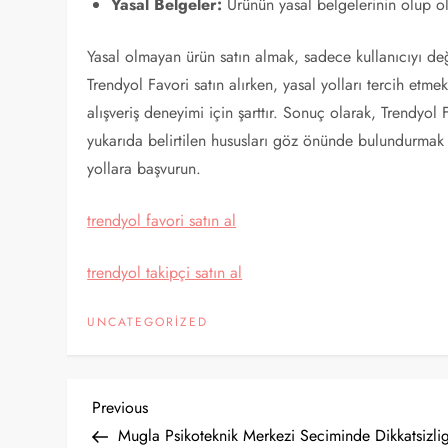
Yasal Belgeler:
Ürünün yasal belgelerinin olup o
Yasal olmayan ürün satın almak, sadece kullanıcıyı de
Trendyol Favori satın alırken, yasal yolları tercih etm
alışveriş deneyimi için şarttır. Sonuç olarak, Trendyol
yukarıda belirtilen hususları göz önünde bulundurmak 
yollara başvurun.
trendyol favori satın al
trendyol takipçi satın al
UNCATEGORIZED
Y
Previous
Previous
Post
Mugla Psikoteknik Merkezi Seciminde Dikkatsizli