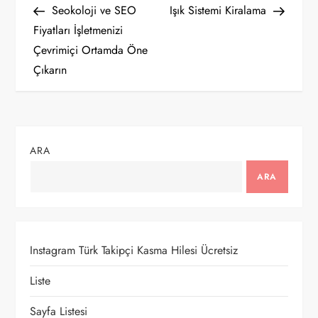
Post
Post
Seokoloji ve SEO
Işık Sistemi Kiralama
a
Fiyatları İşletmenizi
Çevrimiçi Ortamda Öne
z
Çıkarın
ı
g
ARA
e
ARA
z
i
Instagram Türk Takipçi Kasma Hilesi Ücretsiz
n
Liste
m
Sayfa Listesi