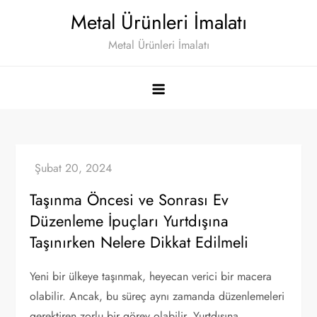
Skip
Metal Ürünleri İmalatı
to
Metal Ürünleri İmalatı
content
Taşınma Öncesi ve Sonrası Ev
Düzenleme İpuçları Yurtdışına
Taşınırken Nelere Dikkat Edilmeli
Yeni bir ülkeye taşınmak, heyecan verici bir macera
olabilir. Ancak, bu süreç aynı zamanda düzenlemeleri
gerektiren zorlu bir görev olabilir. Yurtdışına