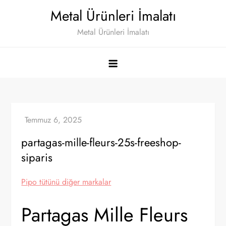
Skip
Metal Ürünleri İmalatı
to
Metal Ürünleri İmalatı
content
partagas-mille-fleurs-25s-freeshop-
siparis
Pipo tütünü diğer markalar
Partagas Mille Fleurs