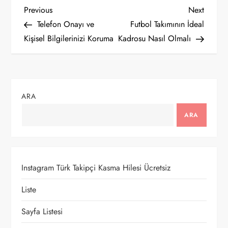
Y
Previous
Next
Previous
Next
Post
Post
Telefon Onayı ve
Futbol Takımının İdeal
a
Kişisel Bilgilerinizi Koruma
Kadrosu Nasıl Olmalı
z
ı
ARA
g
ARA
e
z
Instagram Türk Takipçi Kasma Hilesi Ücretsiz
i
Liste
n
Sayfa Listesi