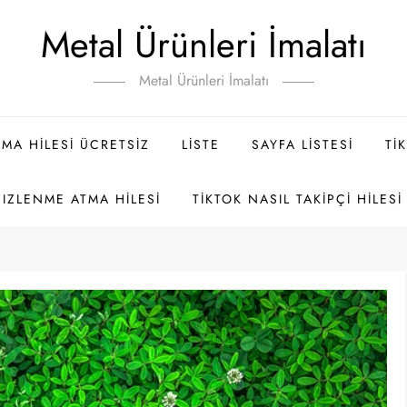
Metal Ürünleri İmalatı
Metal Ürünleri İmalatı
MA HILESI ÜCRETSIZ
LISTE
SAYFA LISTESI
TI
 IZLENME ATMA HILESI
TIKTOK NASIL TAKIPÇI HILESI 