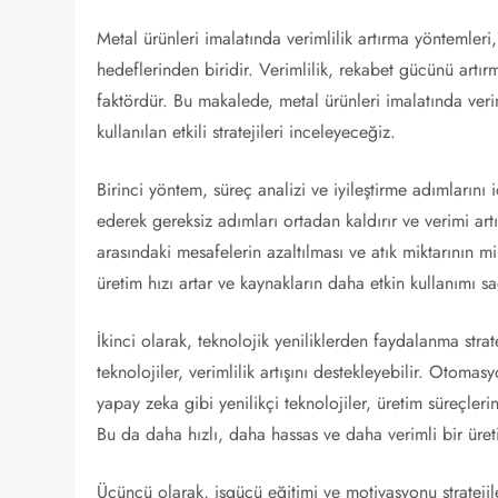
Metal ürünleri imalatında verimlilik artırma yöntemleri,
hedeflerinden biridir. Verimlilik, rekabet gücünü artırm
faktördür. Bu makalede, metal ürünleri imalatında ver
kullanılan etkili stratejileri inceleyeceğiz.
Birinci yöntem, süreç analizi ve iyileştirme adımlarını içe
ederek gereksiz adımları ortadan kaldırır ve verimi art
arasındaki mesafelerin azaltılması ve atık miktarının 
üretim hızı artar ve kaynakların daha etkin kullanımı sa
İkinci olarak, teknolojik yeniliklerden faydalanma strat
teknolojiler, verimlilik artışını destekleyebilir. Otoma
yapay zeka gibi yenilikçi teknolojiler, üretim süreçler
Bu da daha hızlı, daha hassas ve daha verimli bir üret
Üçüncü olarak, işgücü eğitimi ve motivasyonu stratejiler