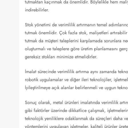
tutmaktan kaçınmak da önemlidir. Böylelikle hem mali
indirebilirler.
Stok yönetimi de verimlilik artırmanın temel adımların
tutmak önemlidir. Çok fazla stok, maliyetleri artırabili
tutmak da müşteri taleplerini karşılamada sorunlara neden
oluşturmalı ve taleplere göre üretim planlamasını gerçek
gereksiz stokları minimize etmelidirler.
İmalat sürecinde verimlilik artırma aynı zamanda teknol
robotik uygulamalar ve diğer ileri teknolojiler, işletmel
İyileştirilmeye açık alanlar belirlenmeli ve uygun tekn
Sonuç olarak, metal ürünleri imalatında verimlilik ar
gibi faktörler üzerinde dikkatlice çalışmak, işletmele
teknolojik yeniliklere odaklanmak da süreçleri daha veri
yöntemlerini uygulayan işletmeler, kaliteli ürünler ürete