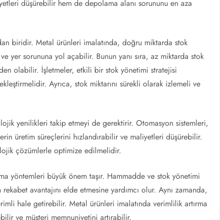
yetleri düşürebilir hem de depolama alanı sorununu en aza
dan biridir. Metal ürünleri imalatında, doğru miktarda stok
r ve yer sorununa yol açabilir. Bunun yanı sıra, az miktarda stok
 olabilir. İşletmeler, etkili bir stok yönetimi stratejisi
leştirmelidir. Ayrıca, stok miktarını sürekli olarak izlemeli ve
ojik yenilikleri takip etmeyi de gerektirir. Otomasyon sistemleri,
erin üretim süreçlerini hızlandırabilir ve maliyetleri düşürebilir.
olojik çözümlerle optimize edilmelidir.
tırma yöntemleri büyük önem taşır. Hammadde ve stok yönetimi
rin rekabet avantajını elde etmesine yardımcı olur. Aynı zamanda,
mli hale getirebilir. Metal ürünleri imalatında verimlilik artırma
bilir ve müşteri memnuniyetini artırabilir.