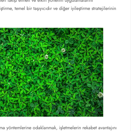
leri takip etmeli ve etkin yönetim uygulamalarını
irme, temel bir taşıyıcıdır ve diğer iyileştirme stratejilerinin
ırma yöntemlerine odaklanmak, işletmelerin rekabet avantajını