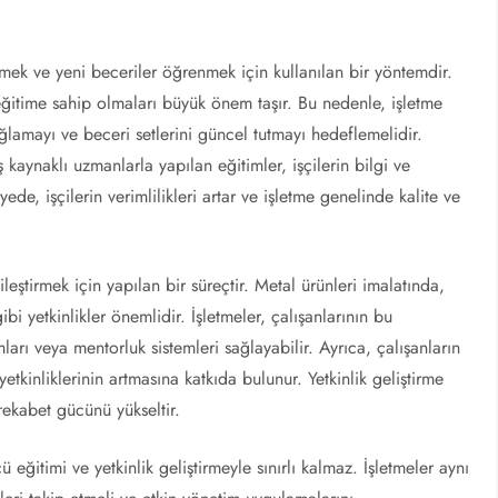
irmek ve yeni beceriler öğrenmek için kullanılan bir yöntemdir.
 eğitime sahip olmaları büyük önem taşır. Bu nedenle, işletme
sağlamayı ve beceri setlerini güncel tutmayı hedeflemelidir.
 kaynaklı uzmanlarla yapılan eğitimler, işçilerin bilgi ve
ede, işçilerin verimlilikleri artar ve işletme genelinde kalite ve
iyileştirmek için yapılan bir süreçtir. Metal ürünleri imalatında,
bi yetkinlikler önemlidir. İşletmeler, çalışanlarının bu
ları veya mentorluk sistemleri sağlayabilir. Ayrıca, çalışanların
tkinliklerinin artmasına katkıda bulunur. Yetkinlik geliştirme
n rekabet gücünü yükseltir.
ü eğitimi ve yetkinlik geliştirmeyle sınırlı kalmaz. İşletmeler aynı