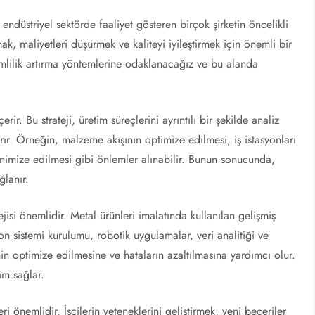
 endüstriyel sektörde faaliyet gösteren birçok şirketin öncelikli
ak, maliyetleri düşürmek ve kaliteyi iyileştirmek için önemli bir
imlilik artırma yöntemlerine odaklanacağız ve bu alanda
rir. Bu strateji, üretim süreçlerini ayrıntılı bir şekilde analiz
ırır. Örneğin, malzeme akışının optimize edilmesi, iş istasyonları
minimize edilmesi gibi önlemler alınabilir. Bunun sonucunda,
ğlanır.
ejisi önemlidir. Metal ürünleri imalatında kullanılan gelişmiş
syon sistemi kurulumu, robotik uygulamalar, veri analitiği ve
inin optimize edilmesine ve hataların azaltılmasına yardımcı olur.
im sağlar.
i önemlidir. İşçilerin yeteneklerini geliştirmek, yeni beceriler