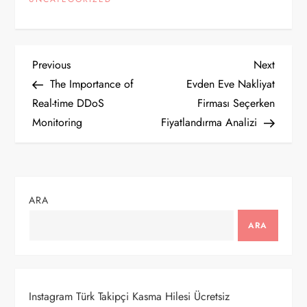
Y
Previous
Next
Previous
Next
Post
Post
The Importance of
Evden Eve Nakliyat
a
Real-time DDoS
Firması Seçerken
Monitoring
Fiyatlandırma Analizi
z
ı
g
ARA
e
ARA
z
i
Instagram Türk Takipçi Kasma Hilesi Ücretsiz