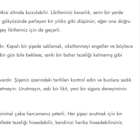
tkisi altında bozulabilir. Likitlerinizi karanlık, serin bir yerde
bir gökyüzünde parlayan bir yıldız gibi düşünün; eğer ona doğru
ey likitleriniz için de geçerli.
ndır. Kapalı bir şişede saklamak, oksitlenmeyi engeller ve böylece
z bir gün bile beklese, sanki bir bahar tazeliği kalmamış gibi
 vardır. Şişenin üzerindeki tarihleri kontrol edin ve bunlara sadık
 etmeyin. Unutmayın, eski bir likit, yeni bir sigara deneyiminin
 minimal çaba harcamanız yeterli. Her şişeyi avutmak için bir
este tazeliği hissedebilir, kendinizi harika hissedebilirsiniz.