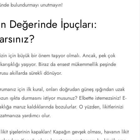
önünde bulundurmayı unutmayın!
tın Değerinde İpuçları:
tarsınız?
i sizin için büyük bir önem taşıyor olmalı. Ancak, pek çok
a karışıklığı yaşıyor. Biraz da ensest mükemmellik peşinde
orusu akıllarda sürekli dönüyor.
korumanız için ilk kural, onları doğrudan güneş ışığından uzak
un ışıkta durmasını istiyor musunuz? Elbette istemezsiniz! E-
ıcaklığa maruz kaldıklarında bozulurlar. O yüzden, likitlerinizi
uzatmanıza yardımcı olur.
likit şişelerinin kapakları! Kapağın gevşek olması, havanın likit