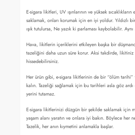
E-sigara likitleri, UV ışınlarının ve yüksek sıcaklıkların e
saklamak, onları korumak için en iyi yoldur. Yıldızlı 
ışık tutulursa, Ne yazık ki parlaması kaybolabilir. Aynı ş
Hava, likitlerin içeriklerini etkileyen başka bir düşma
tazeliğini daha uzun süre korur. Aksi takdirde, likitini
hissedebilirsiniz.
Her ürün gibi, e-sigara likitlerinin de bir “ölüm tarihi”
kalın. Tazeliği sağlamak için bu tarihleri asla göz ardı
yerini tutamaz.
E-sigara likitlerinizi düzgün bir şekilde saklamak için
yaşam alanı yaratın ve onlara iyi bakın. Böylece her nef
Tazelik, her anın kıymetini anlamakla başlar.