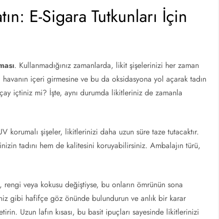
ın: E-Sigara Tutkunları İçin
ması
. Kullanmadığınız zamanlarda, likit şişelerinizi her zaman
, havanın içeri girmesine ve bu da oksidasyona yol açarak tadın
ay içtiniz mi? İşte, aynı durumda likitleriniz de zamanla
orumalı şişeler, likitlerinizi daha uzun süre taze tutacaktır.
nizin tadını hem de kalitesini koruyabilirsiniz. Ambalajın türü,
, rengi veya kokusu değiştiyse, bu onların ömrünün sona
kleriniz gibi hafifçe göz önünde bulundurun ve anlık bir karar
irin. Uzun lafın kısası, bu basit ipuçları sayesinde likitlerinizi