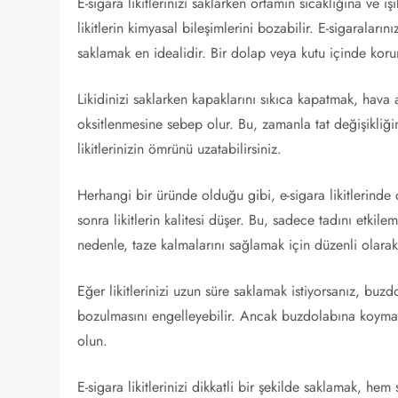
E-sigara likitlerinizi saklarken ortamın sıcaklığına ve ış
likitlerin kimyasal bileşimlerini bozabilir. E-sigaraları
saklamak en idealidir. Bir dolap veya kutu içinde koru
Likidinizi saklarken kapaklarını sıkıca kapatmak, hava 
oksitlenmesine sebep olur. Bu, zamanla tat değişikliğin
likitlerinizin ömrünü uzatabilirsiniz.
Herhangi bir üründe olduğu gibi, e-sigara likitlerinde
sonra likitlerin kalitesi düşer. Bu, sadece tadını etkil
nedenle, taze kalmalarını sağlamak için düzenli olarak 
Eğer likitlerinizi uzun süre saklamak istiyorsanız, buz
bozulmasını engelleyebilir. Ancak buzdolabına koyma
olun.
E-sigara likitlerinizi dikkatli bir şekilde saklamak, he