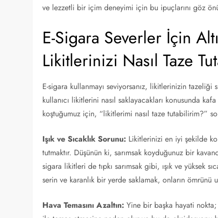
ve lezzetli bir içim deneyimi için bu ipuçlarını göz 
E-Sigara Severler İçin Al
Likitlerinizi Nasıl Taze Tu
E-sigara kullanmayı seviyorsanız, likitlerinizin tazeliğ
kullanıcı likitlerini nasıl saklayacakları konusunda kaf
koştuğumuz için, “likitlerimi nasıl taze tutabilirim?” s
Işık ve Sıcaklık Sorunu:
Likitlerinizi en iyi şekilde 
tutmaktır. Düşünün ki, sarımsak koyduğunuz bir kavanoz
sigara likitleri de tıpkı sarımsak gibi, ışık ve yüksek s
serin ve karanlık bir yerde saklamak, onların ömrünü 
Hava Temasını Azaltın:
Yine bir başka hayati nokta; 