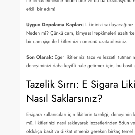
ile temas etmesine neden olur ve bu da oksidasyonu h
etkili bir adım!
Uygun Depolama Kapları:
Likidinizi saklayacağınız 
Neden mi? Çünkü cam, kimyasal tepkimeleri azaltırken, 
bir cam şişe ile likitlerinizin ömrünü uzatabilirsiniz.
Son Olarak:
Eğer likitlerinizi taze ve lezzetli tutmanı
deneyiminizi daha keyifli hale getirmek için, bu basit a
Tazelik Sırrı: E Sigara Lik
Nasıl Saklarsınız?
E-sigara kullanıcıları için likitlerin tazeliği, deneyim
mü, likitlerinizi nasıl saklayarak lezzetlerinden ödün
oldukça basit ve dikkat etmeniz gereken birkaç temel 