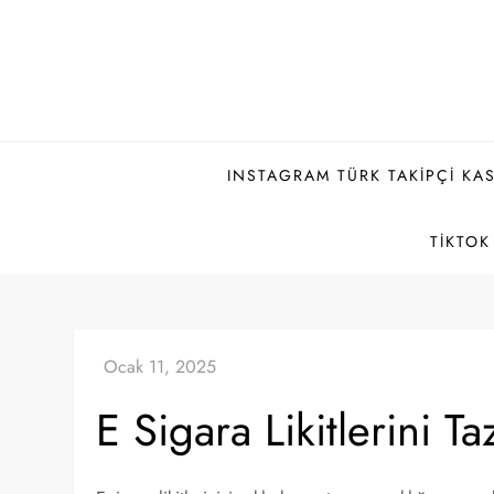
Skip
to
content
INSTAGRAM TÜRK TAKIPÇI KAS
TIKTOK
E Sigara Likitlerini T