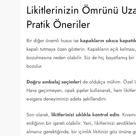
Likitlerinizin Ömrünü Uzat
Pratik Öneriler
Bir diğer önemli husus ise
kapakların sıkıca kapatıl
kapalı tutmaya özen gösterin. Kapakların açık kalması
bozulmasına neden olabilir. Siz de hiç bayatlamış bir ç
bozulur.
Doğru ambalaj seçimleri
de oldukça mühim. Özel UV k
Hava geçirmeyen, opak şişeler kullanarak, hem likitleri
e-sigara deneyiminizi adeta şekillendirir.
Son olarak,
likitlerinizi sıklıkla kontrol edin
. Kıvamı
erdiğinin bir işareti olabilir. Yani, likitlerinizi sevdi
almanız gerektiğinde, bir içimlik likitinizi göz önüne get