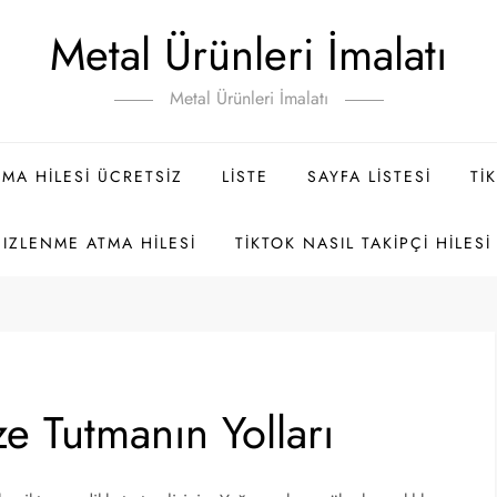
Metal Ürünleri İmalatı
Metal Ürünleri İmalatı
MA HILESI ÜCRETSIZ
LISTE
SAYFA LISTESI
TI
 IZLENME ATMA HILESI
TIKTOK NASIL TAKIPÇI HILESI 
aze Tutmanın Yolları