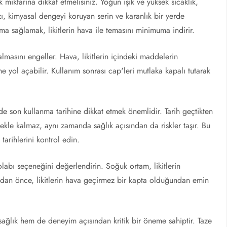
ık miktarına dikkat etmelisiniz. Yoğun ışık ve yüksek sıcaklık,
nızı, kimyasal dengeyi koruyan serin ve karanlık bir yerde
ma sağlamak, likitlerin hava ile temasını minimuma indirir.
almasını engeller. Hava, likitlerin içindeki maddelerin
e yol açabilir. Kullanım sonrası cap'leri mutlaka kapalı tutarak
 de son kullanma tarihine dikkat etmek önemlidir. Tarih geçtikten
emekle kalmaz, aynı zamanda sağlık açısından da riskler taşır. Bu
tarihlerini kontrol edin.
dolabı seçeneğini değerlendirin. Soğuk ortam, likitlerin
dan önce, likitlerin hava geçirmez bir kapta olduğundan emin
m sağlık hem de deneyim açısından kritik bir öneme sahiptir. Taze