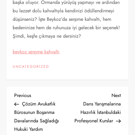
başka oluyor. Ormanda yürüyüş yapmayı ve ardından
bu lezzet dolu kahvaltıyla kendinizi ödüllendirmeyi
düşünseniz? İşte Beykoz’da serpme kahvaltı, hem
bedeninize hem de ruhunuza iyi gelecek bir seçenek!
Şimdi, keşfe çıkmaya ne dersiniz?
beykoz serpme kahvaltı
UNCATEGORIZED
Y
Previous
Next
Previous
Next
Post
Post
Çözüm Avukatlık
Dans Yarışmalarına
a
Bürosunun Boşanma
Hazırlık İstanbuldaki
Davalarında Sağladığı
Profesyonel Kurslar
z
Hukuki Yardım