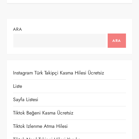
ı
g
ARA
e
ARA
z
i
Instagram Türk Takipçi Kasma Hilesi Ücretsiz
n
Liste
m
Sayfa Listesi
e
Tiktok Beğeni Kasma Ücretsiz
s
Tiktok Izlenme Atma Hilesi
i