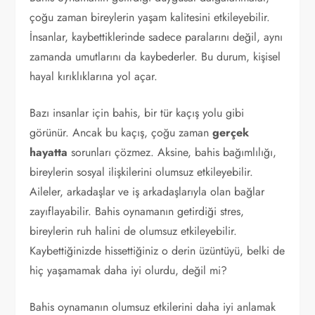
çoğu zaman bireylerin yaşam kalitesini etkileyebilir.
İnsanlar, kaybettiklerinde sadece paralarını değil, aynı
zamanda umutlarını da kaybederler. Bu durum, kişisel
hayal kırıklıklarına yol açar.
Bazı insanlar için bahis, bir tür kaçış yolu gibi
görünür. Ancak bu kaçış, çoğu zaman
gerçek
hayatta
sorunları çözmez. Aksine, bahis bağımlılığı,
bireylerin sosyal ilişkilerini olumsuz etkileyebilir.
Aileler, arkadaşlar ve iş arkadaşlarıyla olan bağlar
zayıflayabilir. Bahis oynamanın getirdiği stres,
bireylerin ruh halini de olumsuz etkileyebilir.
Kaybettiğinizde hissettiğiniz o derin üzüntüyü, belki de
hiç yaşamamak daha iyi olurdu, değil mi?
Bahis oynamanın olumsuz etkilerini daha iyi anlamak