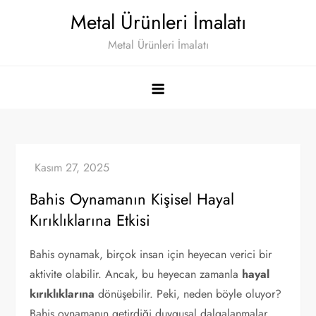
Skip
Metal Ürünleri İmalatı
to
Metal Ürünleri İmalatı
content
Bahis Oynamanın Kişisel Hayal
Kırıklıklarına Etkisi
Bahis oynamak, birçok insan için heyecan verici bir
aktivite olabilir. Ancak, bu heyecan zamanla
hayal
kırıklıklarına
dönüşebilir. Peki, neden böyle oluyor?
Bahis oynamanın getirdiği duygusal dalgalanmalar,