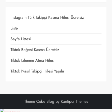
e
z
Instagram Türk Takipçi Kasma Hilesi Ücretsiz
i
Liste
n
Sayfa Listesi
m
Tiktok Beğeni Kasma Ücretsiz
e
Tiktok Izlenme Atma Hilesi
s
Tiktok Nasıl Takipçi Hilesi Yapılır
i
Theme Cube Blog by
Kantipur Themes