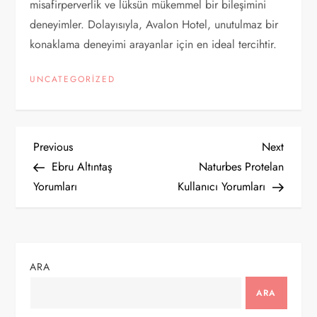
misafirperverlik ve lüksün mükemmel bir bileşimini
deneyimler. Dolayısıyla, Avalon Hotel, unutulmaz bir
konaklama deneyimi arayanlar için en ideal tercihtir.
UNCATEGORIZED
Y
Previous
Next
Previous
Next
Post
Post
Ebru Altıntaş
Naturbes Protelan
a
Yorumları
Kullanıcı Yorumları
z
ı
ARA
g
ARA