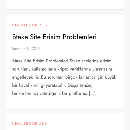
UNCATEGORIZED
Stake Site Erisim Problemleri
Stake Site Erişim Problemleri Stake sitelerine erişim
sorunları, kullanıcıların kripto varlıklarına ulaşmasını
engelleyebilir. Bu sorunlar, birçok kullanıcı için büyük
bir hayal kırıklığı yaratabilir. Düşünsenize,
birikimlerinizi yatırdığınız bir platforma […]
UNCATEGORIZED