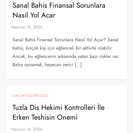
Sanal Bahis Finansal Sorunlara
Nasil Yol Acar
Sanal Bahis Finansal Sorunlara Nasıl Yol Açar? Sanal
bahis, birçok kişi için eğlenceli bir aktivite olabilir.
Ancak, bu eğlencenin arkasında yatan bazı riskler var.
Bahis oynamak, heyecan verici […]
UNCATEGORIZED
Tuzla Dis Hekimi Kontrolleri İle
Erken Teshisin Onemi